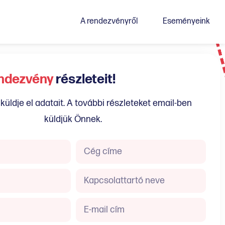
A rendezvényről
Eseményeink
ndezvény
részleteit!
 küldje el adatait. A további részleteket email-ben
küldjük Önnek.