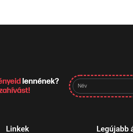
ényeid
lennének?
zahívást!
Linkek
Legújabb 