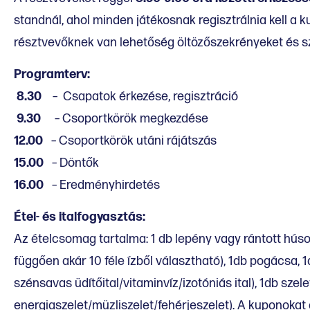
standnál, ahol minden játékosnak regisztrálnia kell a 
résztvevőknek van lehetőség öltözőszekrényeket és sz
Programterv:
8.30
– Csapatok érkezése, regisztráció
9.30
– Csoportkörök megkezdése
12.00
– Csoportkörök utáni rájátszás
15.00
– Döntők
16.00
– Eredményhirdetés
Étel- és italfogyasztás:
Az ételcsomag tartalma: 1 db lepény vagy rántott húso
függően akár 10 féle ízből választható), 1db pogácsa, 1d
szénsavas üdítőital/vitaminvíz/izotóniás ital), 1db szel
energiaszelet/müzliszelet/fehérjeszelet). A kuponokat