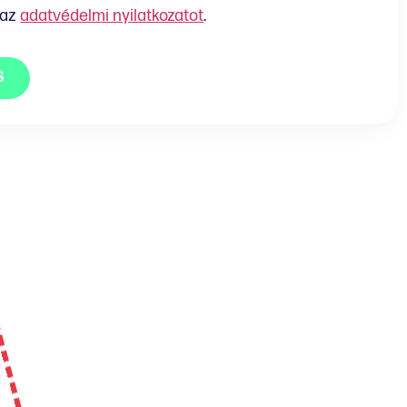
 az
adatvédelmi nyilatkozatot
.
S