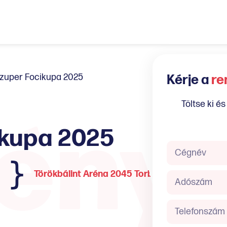
Szuper Focikupa 2025
Kérje a
re
ény
Töltse ki és
ikupa 2025
Törökbálint Aréna 2045 Torbágy u. 1.