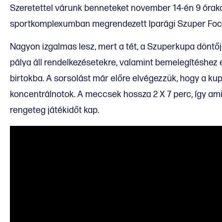
Szeretettel várunk benneteket november 14-én 9 órako
sportkomplexumban megrendezett Iparági Szuper Foc
Nagyon izgalmas lesz, mert a tét, a Szuperkupa dönt
pálya áll rendelkezésetekre, valamint bemelegítéshez 
birtokba. A sorsolást már előre elvégezzük, hogy a kup
koncentrálnotok. A meccsek hossza 2 X 7 perc, így am
rengeteg játékidőt kap.