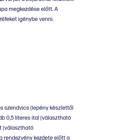
kupa megkezdése előtt. A
éfeket igénybe venni.
s szendvics (lepény készlettől
b 0,5 literes ital (választható
et (választható
 a rendezvény kezdete előtt a