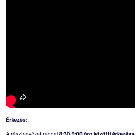
Érkezés:
A résztvevőket reggel
8:30-9:00 óra közötti érkezéss