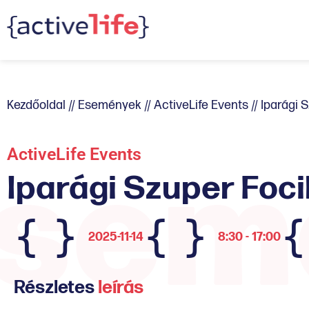
Kezdőoldal
//
Események
//
ActiveLife Events
//
Iparági 
sem
ActiveLife Events
Iparági Szuper Foc
2025-11-14
8:30 - 17:00
Részletes
leírás