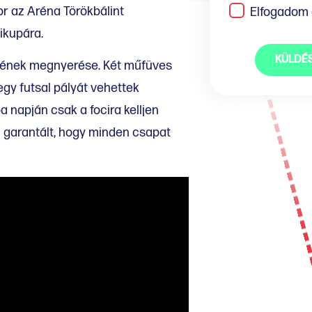
r az Aréna Törökbálint
Elfogadom
ikupára.
KÜLDÉ
őjének megnyerése. Két műfüves
egy futsal pályát vehettek
a napján csak a focira kelljen
i garantált, hogy minden csapat