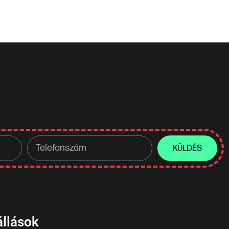
KÜLDÉS
állások