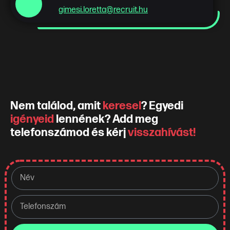
gimesi.loretta@recruit.hu
Nem találod, amit
keresel
? Egyedi
igényeid
lennének? Add meg
telefonszámod és kérj
visszahívást!