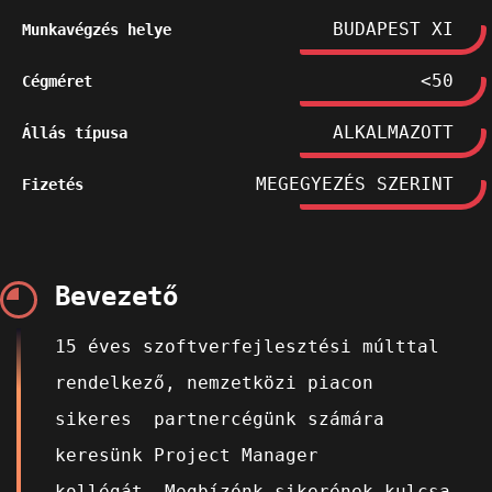
BUDAPEST XI
Munkavégzés helye
<50
Cégméret
ALKALMAZOTT
Állás típusa
MEGEGYEZÉS SZERINT
Fizetés
Bevezető
15 éves szoftverfejlesztési múlttal
rendelkező, nemzetközi piacon
sikeres partnercégünk számára
keresünk Project Manager
kollégát. Megbízónk sikerének kulcsa,