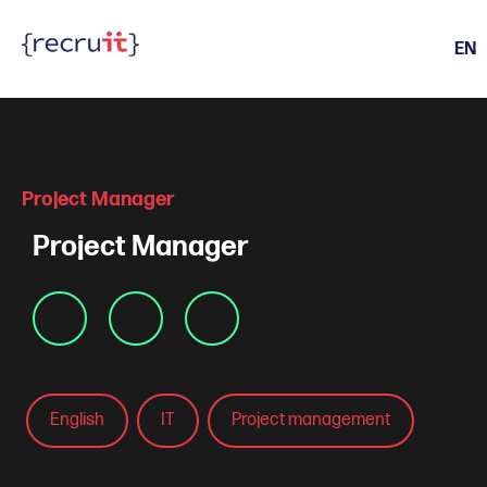
EN
Active Life Events
Project Manager
Project Manager
English
IT
Project management